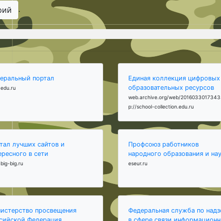
.
рий
еральный портал
Единая коллекция цифровых
образовательных ресурсов
edu.ru
web.archive.org/web/2016033017343
p://school-collection.edu.ru
тал лучших сайтов и
Профсоюз работников
ересного в сети
народного образования и на
big-big.ru
eseur.ru
истерство просвещения
Федеральная служба по надз
сийской Федерация
в сфере связи,информацион