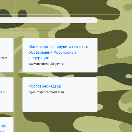
Министерство науки и высшего
образования Российской
Федерации
3/htt
www.minobrnauki.gov.ru
Роспотребнадзор
уки
cgon.rospotrebnadzor.ru
ору
ных