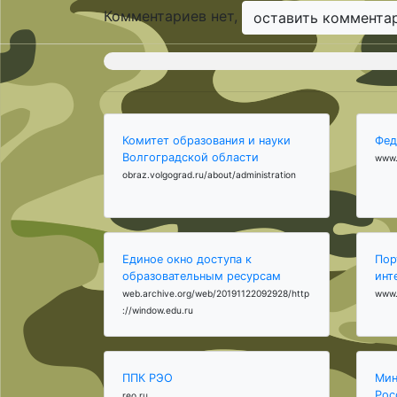
Комментариев нет,
оставить коммента
Комитет образования и науки
Фед
Волгоградской области
www.
obraz.volgograd.ru/about/administration
Единое окно доступа к
Пор
образовательным ресурсам
инт
web.archive.org/web/20191122092928/http
www.
://window.edu.ru
ППК РЭО
Мин
Рос
reo.ru