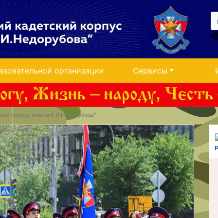
азовательной организации
Сервисы
кий корпус имени К.И.Недорубова"