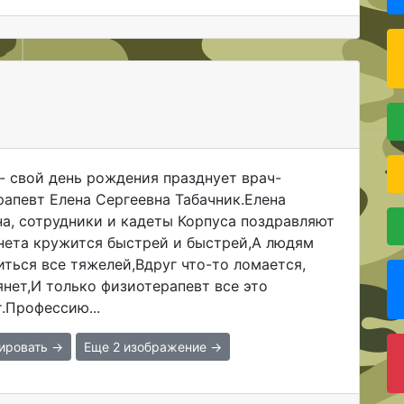
- свой день рождения празднует врач-
апевт Елена Сергеевна Табачник.Елена
на, сотрудники и кадеты Корпуса поздравляют
анета кружится быстрей и быстрей,А людям
ться все тяжелей,Вдруг что-то ломается,
янет,И только физиотерапевт все это
.Профессию...
ировать →
Еще 2 изображение →