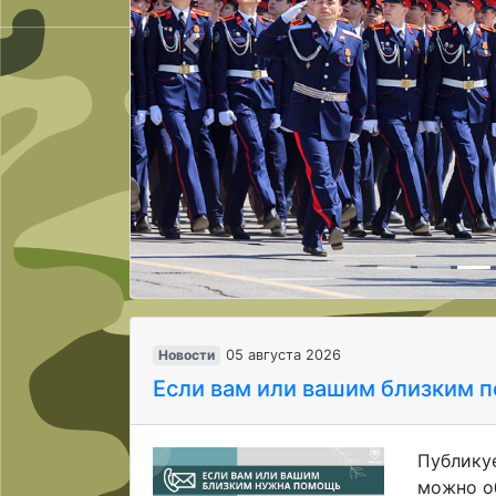
Предыдущая
Новости
05 августа 2026
Eсли вам или вашим близким 
Публику
можно об