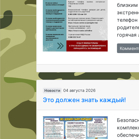
близким
экстрен
телефон 
родителе
горячая 
Коммент
Новости
04 августа 2026
Это должен знать каждый!
Безопас
комплекс
обеспечи