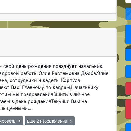
- свой день рождения празднует начальник
кадровой работы Элия Растемовна Дзюба.Элия
вна, сотрудники и кадеты Корпуса
ляют Вас! Главному по кадрам,Начальнику
Хотим мы поздравленияВшить в личное
лаем в день рожденияТекучки Вам не
шь ценными...
ировать →
Еще 2 изображение →