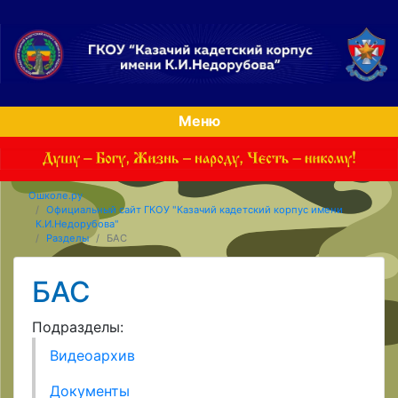
Меню
Ошколе.ру
Официальный сайт ГКОУ "Казачий кадетский корпус имени
К.И.Недорубова"
Разделы
БАС
БАС
Подразделы:
Видеоархив
Документы