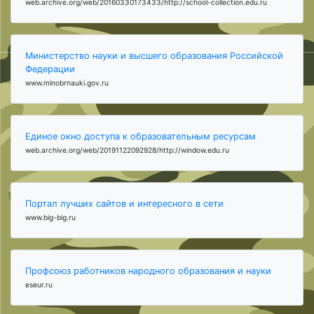
web.archive.org/web/20160330173433/http://school-collection.edu.ru
Министерство науки и высшего образования Российской
Федерации
www.minobrnauki.gov.ru
Единое окно доступа к образовательным ресурсам
web.archive.org/web/20191122092928/http://window.edu.ru
Портал лучших сайтов и интересного в сети
www.big-big.ru
Профсоюз работников народного образования и науки
eseur.ru