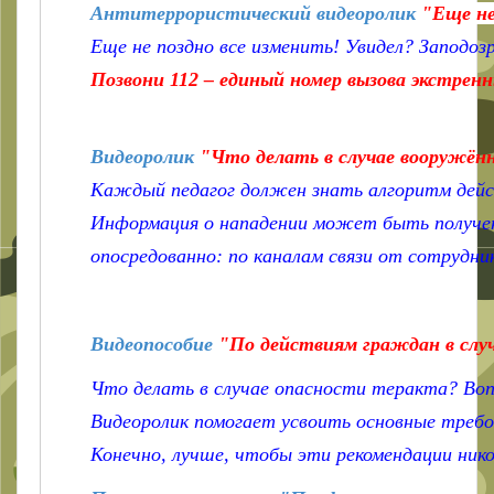
Антитеррористический видеоролик
"Еще не
Еще не поздно все изменить! Увидел? Заподоз
Позвони 112 – единый номер вызова экстрен
Видеоролик
"Что делать в случае вооружён
Каждый педагог должен знать алгоритм дейст
Информация о нападении может быть получена
опосредованно: по каналам связи от сотрудни
Видеопособие
"По действиям граждан в слу
Что делать в случае опасности теракта? Воп
Видеоролик помогает усвоить основные требо
Конечно, лучше, чтобы эти рекомендации нико