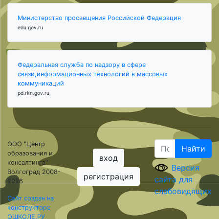
Министерство просвещения Российской Федерация
edu.gov.ru
Федеральная служба по надзору в сфере
связи,информационных технологий в массовых
коммуникаций
pd.rkn.gov.ru
ООО "Центр
Найти
образования и
вход
консалтинга"
Версия
Волгоград 2008-
регистрация
сайта для
2026
слабовидящих
Сайт создан на
конструкторе
ОШКОЛЕ.РУ