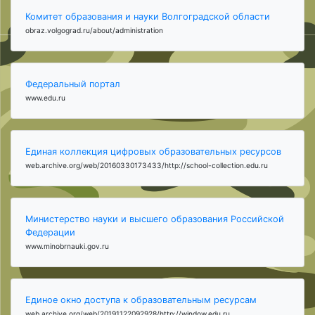
Комитет образования и науки Волгоградской области
obraz.volgograd.ru/about/administration
Федеральный портал
www.edu.ru
Единая коллекция цифровых образовательных ресурсов
web.archive.org/web/20160330173433/http://school-collection.edu.ru
Министерство науки и высшего образования Российской
Федерации
www.minobrnauki.gov.ru
Единое окно доступа к образовательным ресурсам
web.archive.org/web/20191122092928/http://window.edu.ru