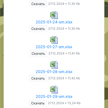
Скачать
27.12.2024 • 11,35 Kb
2025-01-24-sm.xlsx
Скачать
27.12.2024 • 11,30 Kb
2025-01-27-sm.xlsx
Скачать
27.12.2024 • 11,41 Kb
2025-01-28-sm.xlsx
Скачать
27.12.2024 • 11,42 Kb
2025-01-29-sm.xlsx
Скачать
27.12.2024 • 13,24 Kb