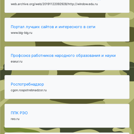
web.archive.org/web/20191122092928/http://window.edu.ru
Портал лучших сайтов и интересного в сети
www.big-big.ru
Профсоюз работников народного образования и науки
eseur.ru
Роспотребнадзор
cgon.rospotrebnadzor.ru
ППК РЭО
reo.ru