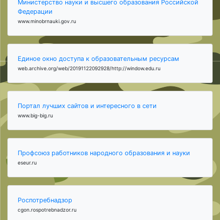
Министерство науки и высшего образования Российской
Федерации
www.minobrnauki.gov.ru
Единое окно доступа к образовательным ресурсам
web.archive.org/web/20191122092928/http://window.edu.ru
Портал лучших сайтов и интересного в сети
www.big-big.ru
Профсоюз работников народного образования и науки
eseur.ru
Роспотребнадзор
cgon.rospotrebnadzor.ru