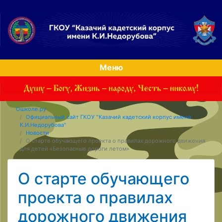
Меню
Ошколе.ру
Официальный сайт ГКОУ "Казачий кадетский корпус имени
К.И.Недорубова"
Новости
О старте обучающего проекта о правилах дорожного движения
для детей «Безопасные дороги летом»
О старте обучающего
проекта о правилах
дорожного движения