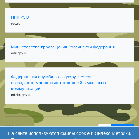
ППК РЭО
reo.ru
Министерство просвещения Российской Федерация
edu.gov.ru
Федеральная служба по надзору в сфере
связи,информационных технологий в массовых
коммуникаций
pd.rkn.gov.ru
ООО "Центр
Найти
образования и
На сайте используются файлы cookie и Яндекс.Метрики.
вход
консалтинга"