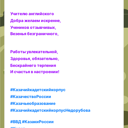
Учителю английского
Добра желаем искренне,
Учеников отзывчивых,
Везенья безграничного,
Работы увлекательной,
Здоровья, обязательно,
Бескрайнего терпения
И счастья в настроении!
#Казачийкадетскийкорпус
#КазачествоРоссии
#Казачьеобразование
#КазачийкадетскийкорпусНедорубова
#ВВД
#КазакиРоссии