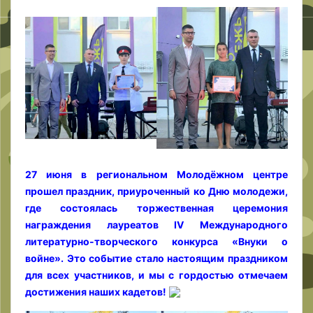
27 июня в региональном Молодёжном центре
прошел праздник, приуроченный ко Дню молодежи,
где состоялась торжественная церемония
награждения лауреатов IV Международного
литературно-творческого конкурса «Внуки о
войне». Это событие стало настоящим праздником
для всех участников, и мы с гордостью отмечаем
достижения наших кадетов!