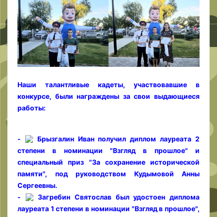
Наши талантливые кадеты, участвовавшие в
конкурсе, были награждены за свои выдающиеся
работы:
-
Брызгалин Иван получил диплом лауреата 2
степени в номинации "Взгляд в прошлое" и
специальный приз "За сохранение исторической
памяти", под руководством Кудымовой Анны
Сергеевны.
-
Загребин Святослав был удостоен диплома
лауреата 1 степени в номинации "Взгляд в прошлое",