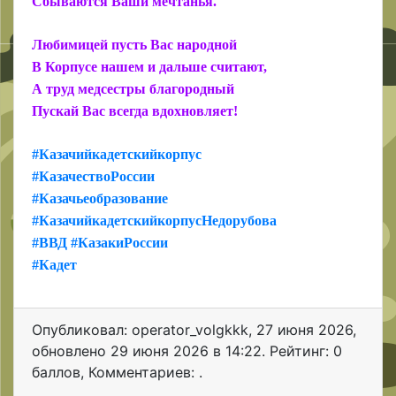
Сбываются Ваши мечтанья.
Любимицей пусть Вас народной
В Корпусе нашем и дальше считают,
А труд медсестры благородный
Пускай Вас всегда вдохновляет!
#Казачийкадетскийкорпус
#КазачествоРоссии
#Казачьеобразование
#КазачийкадетскийкорпусНедорубова
#ВВД
#КазакиРоссии
#Кадет
Опубликовал: operator_volgkkk
,
27 июня 2026
,
обновлено
29 июня 2026 в 14:22. Рейтинг: 0
баллов
,
Комментариев: .