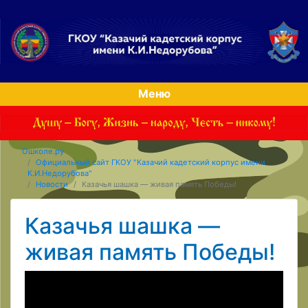
Меню
Ошколе.ру
Официальный сайт ГКОУ "Казачий кадетский корпус имени
К.И.Недорубова"
Новости
Казачья шашка — живая память Победы!
Казачья шашка —
живая память Победы!