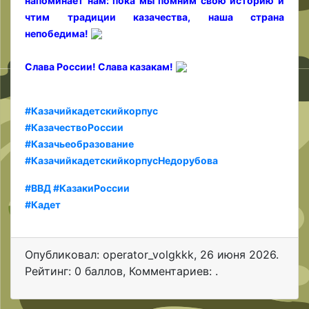
напоминает нам: пока мы помним свою историю и
чтим традиции казачества, наша страна
непобедима!
Слава России! Слава казакам!
#Казачийкадетскийкорпус
#КазачествоРоссии
#Казачьеобразование
#КазачийкадетскийкорпусНедорубова
#ВВД
#КазакиРоссии
#Кадет
Опубликовал: operator_volgkkk
,
26 июня 2026
.
Рейтинг: 0 баллов
,
Комментариев: .