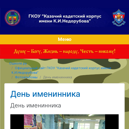
Меню
Ошколе.ру
Официальный сайт ГКОУ "Казачий кадетский корпус имени
К.И.Недорубова"
Фотоальбомы
День именинника
День именинника
День именинника