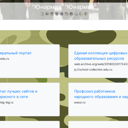
"Юнармия" "Юнармия"
еральный портал
Единая коллекция цифровых
образовательных ресурсов
edu.ru
web.archive.org/web/2016033017343
p://school-collection.edu.ru
тал лучших сайтов и
Профсоюз работников
ересного в сети
народного образования и на
big-big.ru
eseur.ru