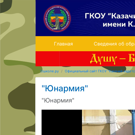
Главная
Сведения об обр
Ошколе.ру
Официальный сайт ГКОУ "Казачий кадетс
"Юнармия"
"Юнармия"