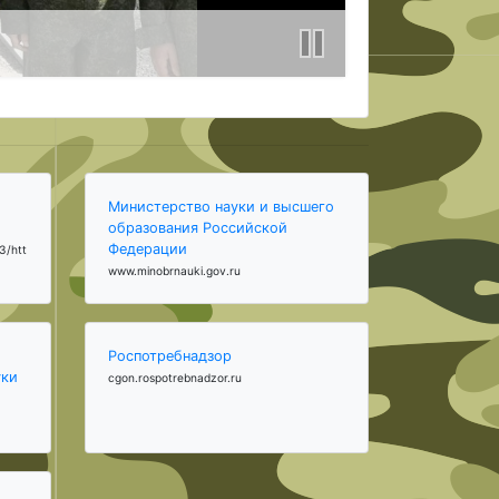
Министерство науки и высшего
образования Российской
Федерации
3/htt
www.minobrnauki.gov.ru
Роспотребнадзор
уки
cgon.rospotrebnadzor.ru