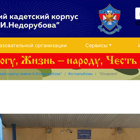
азовательной организации
Сервисы
кий корпус имени К.И.Недорубова"
Фотоальбомы
"Юнармия"