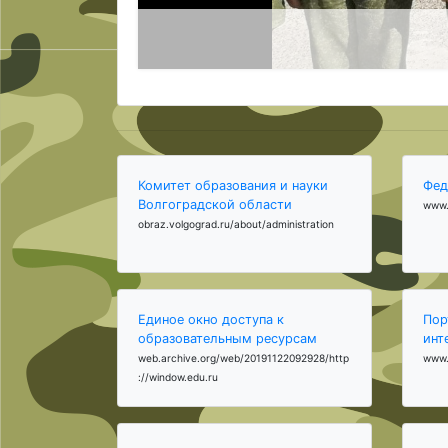
Комитет образования и науки
Фед
Волгоградской области
www.
obraz.volgograd.ru/about/administration
Единое окно доступа к
Пор
образовательным ресурсам
инт
web.archive.org/web/20191122092928/http
www.
://window.edu.ru