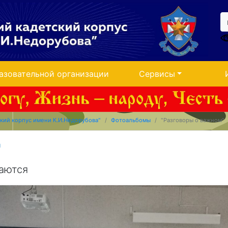
азовательной организации
Сервисы
кий корпус имени К.И.Недорубова"
Фотоальбомы
"Разговоры о важном"
"
аются