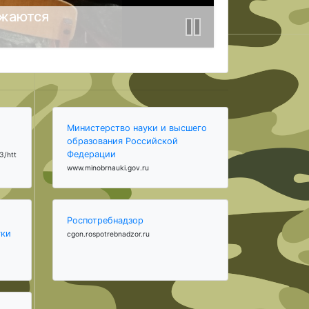
лжаются
Министерство науки и высшего
образования Российской
Федерации
3/htt
www.minobrnauki.gov.ru
Роспотребнадзор
уки
cgon.rospotrebnadzor.ru