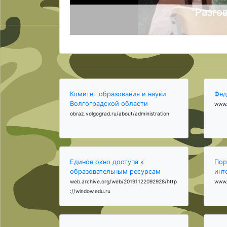
"Разго
Комитет образования и науки
Фед
Волгоградской области
www.
obraz.volgograd.ru/about/administration
Единое окно доступа к
Пор
образовательным ресурсам
инт
web.archive.org/web/20191122092928/http
www.
://window.edu.ru