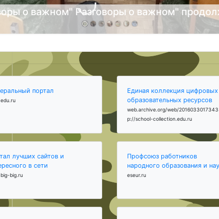
воры о важном" Разговоры о важном" продо
еральный портал
Единая коллекция цифровых
образовательных ресурсов
edu.ru
web.archive.org/web/2016033017343
p://school-collection.edu.ru
тал лучших сайтов и
Профсоюз работников
ересного в сети
народного образования и на
big-big.ru
eseur.ru