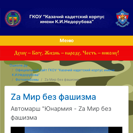
Меню
Ошколе.ру
Официальный сайт ГКОУ "Казачий кадетский корпус имени
К.И.Недорубова"
Фотоальбомы
Za Мир без фашизма
Za Мир без фашизма
Автомарш "Юнармия - Za Мир без
фашизма