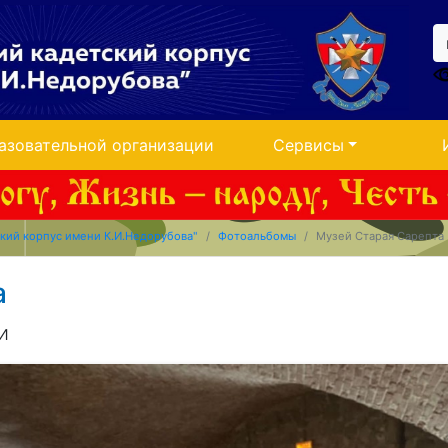
азовательной организации
Сервисы
кий корпус имени К.И.Недорубова"
Фотоальбомы
Музей Старая Сарепта
а
и