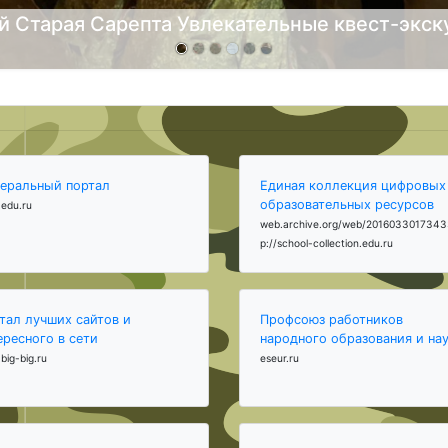
й Старая Сарепта Увлекательные квест-экск
еральный портал
Единая коллекция цифровых
образовательных ресурсов
edu.ru
web.archive.org/web/2016033017343
p://school-collection.edu.ru
тал лучших сайтов и
Профсоюз работников
ересного в сети
народного образования и на
big-big.ru
eseur.ru