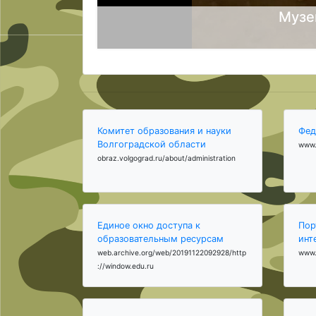
Музе
Комитет образования и науки
Фед
Волгоградской области
www.
obraz.volgograd.ru/about/administration
Единое окно доступа к
Пор
образовательным ресурсам
инт
web.archive.org/web/20191122092928/http
www.
://window.edu.ru