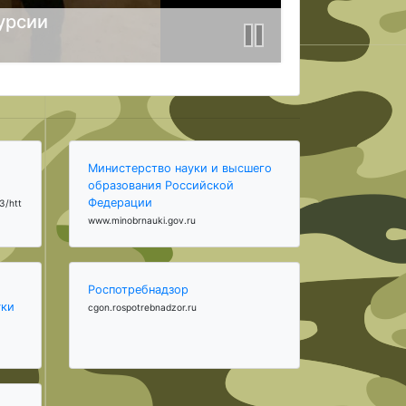
урсии
Министерство науки и высшего
образования Российской
Федерации
3/htt
www.minobrnauki.gov.ru
Роспотребнадзор
уки
cgon.rospotrebnadzor.ru