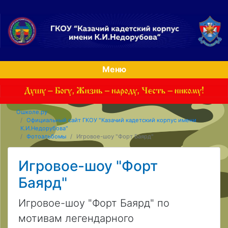
Меню
Ошколе.ру
Официальный сайт ГКОУ "Казачий кадетский корпус имени
К.И.Недорубова"
Фотоальбомы
Игровое-шоу "Форт Баярд"
Игровое-шоу "Форт
Баярд"
Игровое-шоу "Форт Баярд" по
мотивам легендарного