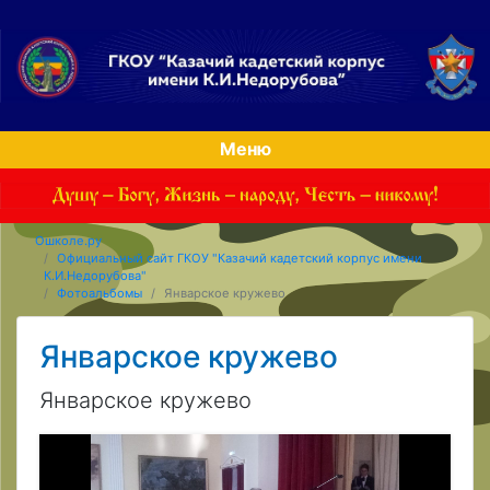
Меню
Ошколе.ру
Официальный сайт ГКОУ "Казачий кадетский корпус имени
К.И.Недорубова"
Фотоальбомы
Январское кружево
Январское кружево
Январское кружево